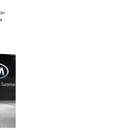
та»
м