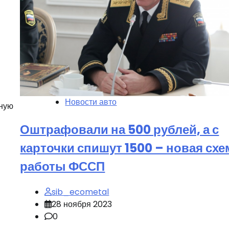
Новости авто
рную
Оштрафовали на 500 рублей, а с
карточки спишут 1500 – новая схе
работы ФССП
sib_ecometal
28 ноября 2023
0