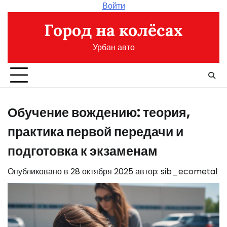
Перейти
Войти
к
Город на колёсах
содержимому
Урбан авто
Обучение вождению: теория,
практика первой передачи и
подготовка к экзаменам
Опубликовано в
28 октября 2025
автор:
sib_ecometal