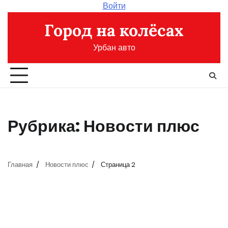
Перейти
Войти
к
Город на колёсах
содержимому
Урбан авто
Рубрика:
Новости плюс
Главная
Новости плюс
Страница 2