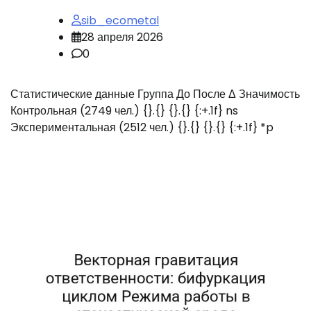
sib_ecometal
28 апреля 2026
0
Статистические данные Группа До После Δ Значимость
Контрольная (2749 чел.) {}.{} {}.{} {:+.1f} ns
Экспериментальная (2512 чел.) {}.{} {}.{} {:+.1f} *p