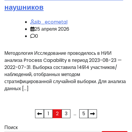
наушников
sib_ecometal
25 апреля 2026
0
Методология Исследование проводилось в НИИ
анализа Process Capability в период 2023-08-23 —
2022-07-31. Выборка составила 14914 участников/
наблюдений, отобранных методом
стратифицированной случайной выборки. Для анализа
данных […]
Пагинация
1
2
3
…
5
записей
Поиск