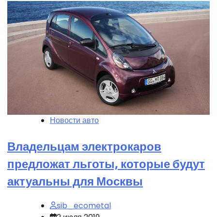
Новости авто
Владельцам электрокаров
предложат льготы, которые будут
актуальны для Москвы
sib_ecometal