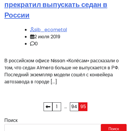
прекратил выпускать седан в
России
sib_ecometal
2 июля 2019
0
В российском офисе Nissan «Колёсам» рассказали о
том, что седан Almera больше не выпускается в РФ.
Последний экземпляр модели сошёл с конвейера
автозавода в городе […]
Пагинация
1
…
94
95
записей
Поиск
Поиск