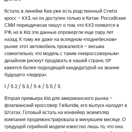
Кстати, в линейке Киа уже есть родственный Creta
кросс – KX3, но он доступен только в Китае. Российские
СМИ периодически пишут о том, что KX3 появится в
РФ, но в Kia эти данные опровергли еще пару лет
назад. К тому же даже на всеядном «поднебесном»
рынке этот автомобиль провалился – весьма
сомнительно, что модель с таким «некроссоверным»
дизайном рискнут продавать в нашей стране, SP
кажется более подходящей кандидатурой на звание
будущего «лидера».
1
/ 5
2
/ 5
3
/ 5
4
/ 5
5
/ 5
Вторая премьера Kia для американского рынка –
флагманский кроссовер Telluride, его выпуск наладят в
Штатах. Готовый встать на конвейер экземпляр
компания продемонстрировала в минувшем месяце. О
грядущей серийной модели известно лишь то, что она