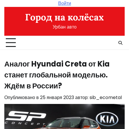
Перейти
Войти
к
Город на колёсах
содержимому
Урбан авто
Аналог Hyundai Creta от Kia
станет глобальной моделью.
Ждём в России?
Опубликовано в
25 января 2023
автор:
sib_ecometal