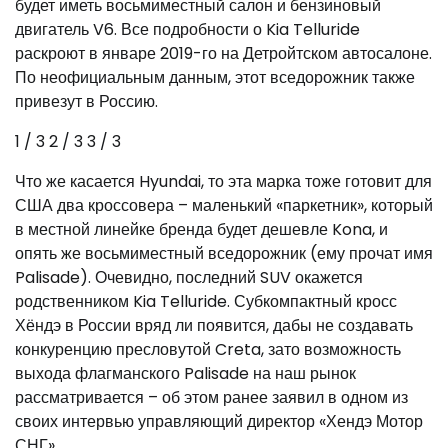
будет иметь восьмиместный салон и бензиновый
двигатель V6. Все подробности о Kia Telluride
раскроют в январе 2019-го на Детройтском автосалоне.
По неофициальным данным, этот вседорожник также
привезут в Россию.
1
/ 3
2
/ 3
3
/ 3
Что же касается Hyundai, то эта марка тоже готовит для
США два кроссовера – маленький «паркетник», который
в местной линейке бренда будет дешевле Kona, и
опять же восьмиместный вседорожник (ему прочат имя
Palisade). Очевидно, последний SUV окажется
родственником Kia Telluride. Субкомпактный кросс
Хёндэ в России вряд ли появится, дабы не создавать
конкуренцию пресловутой Creta, зато возможность
выхода флагманского Palisade на наш рынок
рассматривается – об этом ранее заявил в одном из
своих интервью управляющий директор «Хендэ Мотор
СНГ».