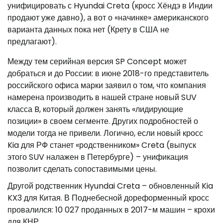
унифицировать с Hyundai Creta (кросс Хёндэ в Индии
продают уже давно), а вот о «начинке» американского
варианта данных пока нет (Крету в США не
предлагают).
Между тем серийная версия SP Concept может
добраться и до России: в июне 2018-го представитель
российского офиса марки заявил о том, что компания
намерена производить в нашей стране новый SUV
класса B, который должен занять «лидирующие
позиции» в своем сегменте. Других подробностей о
модели тогда не привели. Логично, если новый кросс
Kia для РФ станет «родственником» Creta (выпуск
этого SUV налажен в Петербурге) – унификация
позволит сделать сопоставимыми цены.
Другой родственник Hyundai Creta – обновленный Kia
KX3 для Китая. В Поднебесной дореформенный кросс
провалился: 10 027 проданных в 2017-м машин – крохи
для КНР