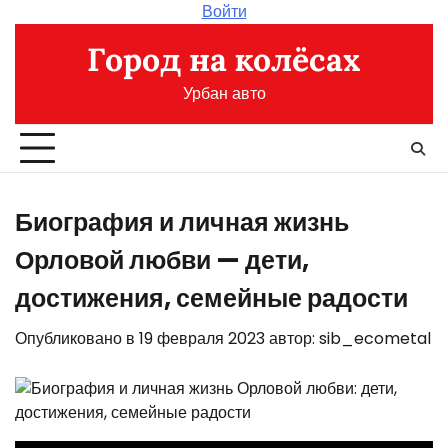
Перейти
Войти
к
Город на колёсах
содержимому
Урбан авто
Биография и личная жизнь
Орловой любви — дети,
достижения, семейные радости
Опубликовано в
19 февраля 2023
автор:
sib_ecometal