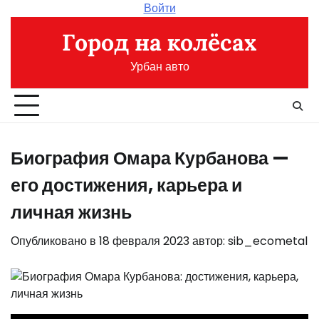
Перейти
Войти
к
Город на колёсах
содержимому
Урбан авто
Биография Омара Курбанова —
его достижения, карьера и
личная жизнь
Опубликовано в
18 февраля 2023
автор:
sib_ecometal