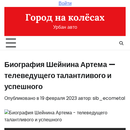
Перейти
Войти
к
Город на колёсах
содержимому
Урбан авто
Биография Шейнина Артема —
телеведущего талантливого и
успешного
Опубликовано в
19 февраля 2023
автор:
sib_ecometal