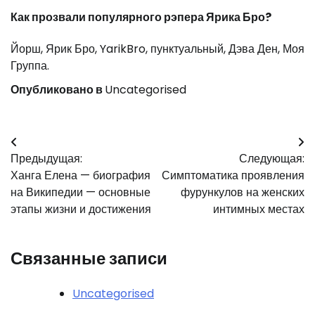
Как прозвали популярного рэпера Ярика Бро?
Йорш, Ярик Бро, YarikBro, пунктуальный, Дэва Ден, Моя
Группа.
Опубликовано в
Uncategorised
Навигация
Предыдущая:
Следующая:
по
Ханга Елена — биография
Симптоматика проявления
записям
на Википедии — основные
фурункулов на женских
этапы жизни и достижения
интимных местах
Связанные записи
Uncategorised