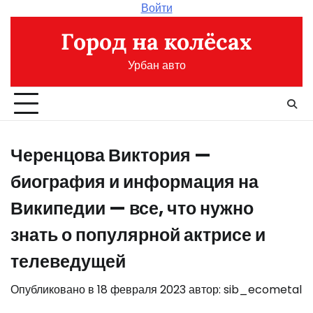
Перейти
Войти
к
Город на колёсах
содержимому
Урбан авто
Черенцова Виктория —
биография и информация на
Википедии — все, что нужно
знать о популярной актрисе и
телеведущей
Опубликовано в
18 февраля 2023
автор:
sib_ecometal