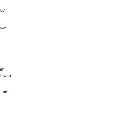
бу.
ные
ет
в. Они
твия.