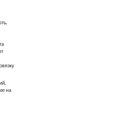
ть,
та
ют
овязку
ий,
ие на