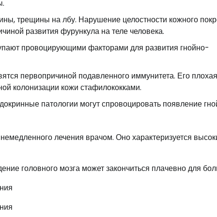
ы.
ны, трещины на лбу. Нарушение целостности кожного пок
ичиной развития фурункула на теле человека.
тупают провоцирующими факторами для развития гнойно-
вятся первопричиной подавленного иммунитета. Его плоха
ной колонизации кожи стафилококками.
докринные патологии могут спровоцировать появление гно
 немедленного лечения врачом. Оно характеризуется высо
ение головного мозга может закончиться плачевно для бол