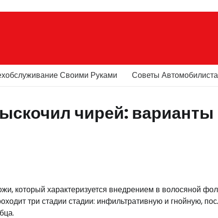
ехобслуживание Своими Руками
Советы Автомобилист
 выскочил чирей: варианты
 кожи, который характеризуется внедрением в волосяной фо
оходит три стадии стадии: инфильтративную и гнойную, пос
бца.