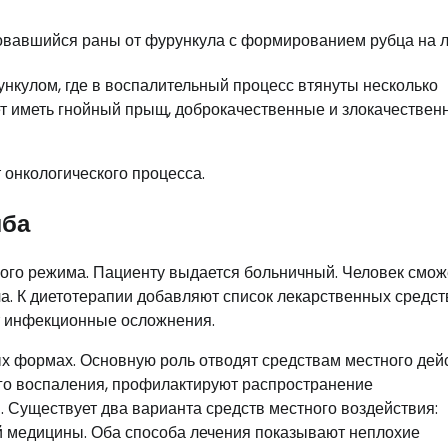
овавшийся раны от фурункула с формированием рубца на л
нкулом, где в воспалительный процесс втянуты несколько
т иметь гнойный прыщ, доброкачественные и злокачествен
 онкологического процесса.
лба
ного режима. Пациенту выдается больничный. Человек смож
а. К диетотерапии добавляют список лекарственных средст
т инфекционные осложнения.
х формах. Основную роль отводят средствам местного дейс
го воспаления, профилактируют распространение
 Существует два варианта средств местного воздействия:
 медицины. Оба способа лечения показывают неплохие