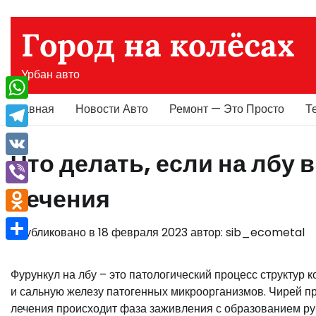
Перейти
к
Город на колёсах
содержимому
Урбан авто
Главная
Новости Авто
Ремонт — Это Просто
Т
WhatsApp
Telegram
Что делать, если на лбу
VK
лечения
Viber
Odnoklassniki
Опубликовано в
18 февраля 2023
автор:
sib_ecometal
Отправить
Фурункул на лбу – это патологический процесс структур
и сальную железу патогенных микроорганизмов. Чирей пр
лечения происходит фаза заживления с образованием ру