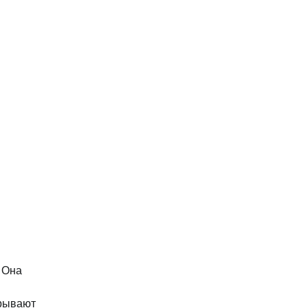
 Она
крывают