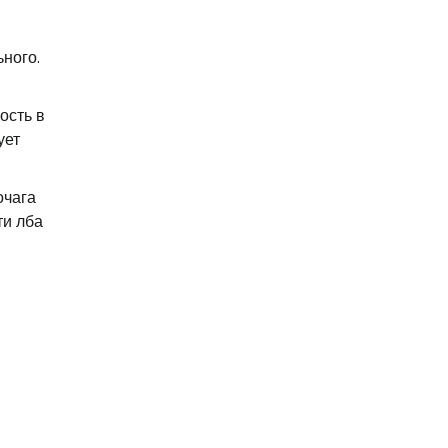
ного.
ость в
ует
очага
ти лба