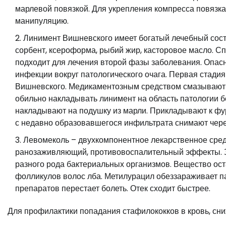
марлевой повязкой. Для укрепления компресса повязка
манипуляцию.
Линимент Вишневского имеет богатый лечебный сост
сорбент, ксероформа, рыбий жир, касторовое масло. С
подходит для лечения второй фазы заболевания. Опас
инфекции вокруг патологического очага. Первая стади
Вишневского. Медикаментозным средством смазывают 
обильно накладывать линимент на область патологии б
накладывают на подушку из марли. Прикладывают к фу
с недавно образовавшегося инфильтрата снимают через
Левомеколь – двухкомпонентное лекарственное средс
ранозаживляющий, противовоспалительный эффекты. З
разного рода бактериальных организмов. Вещество ос
фолликулов волос лба. Метилурацил обеззараживает п
препаратов перестает болеть. Отек сходит быстрее.
Для профилактики попадания стафилококков в кровь, сн