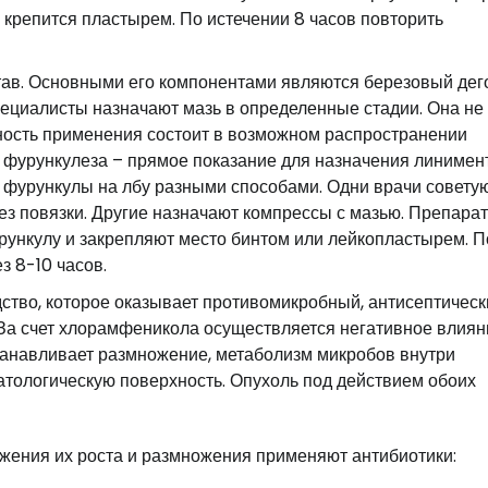
 крепится пластырем. По истечении 8 часов повторить
ав. Основными его компонентами являются березовый дего
пециалисты назначают мазь в определенные стадии. Она не
ность применения состоит в возможном распространении
я фурункулеза – прямое показание для назначения линимен
фурункулы на лбу разными способами. Одни врачи совету
ез повязки. Другие назначают компрессы с мазью. Препарат
рункулу и закрепляют место бинтом или лейкопластырем. П
 8-10 часов.
тво, которое оказывает противомикробный, антисептическ
а счет хлорамфеникола осуществляется негативное влиян
танавливает размножение, метаболизм микробов внутри
атологическую поверхность. Опухоль под действием обоих
ижения их роста и размножения применяют антибиотики: