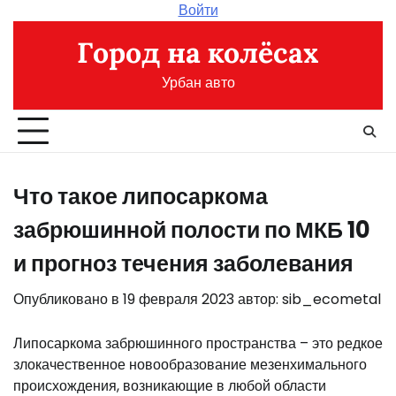
Перейти
Войти
к
Город на колёсах
содержимому
Урбан авто
Что такое липосаркома
забрюшинной полости по МКБ 10
и прогноз течения заболевания
Опубликовано в
19 февраля 2023
автор:
sib_ecometal
Липосаркома забрюшинного пространства – это редкое
злокачественное новообразование мезенхимального
происхождения, возникающие в любой области