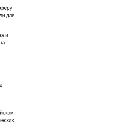
сферу
ли для
на и
на
х
ийском
ческих