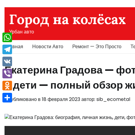
Перейти
к
Город на колёсах
содержимому
Урбан авто
Главная
Новости Авто
Ремонт — Это Просто
Т
WhatsApp
Telegram
Екатерина Градова — фот
VK
и дети — полный обзор ж
Viber
Odnoklassniki
Опубликовано в
18 февраля 2023
автор:
sib_ecometal
Отправить