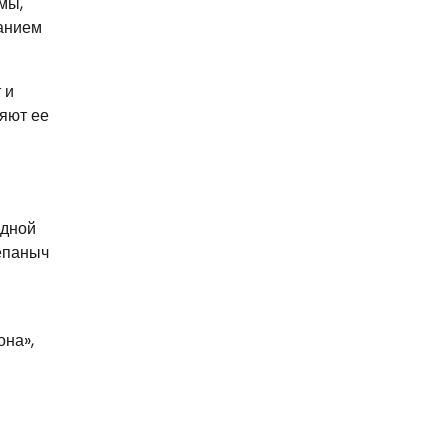
мы,
манием
 и
ляют ее
одной
тепаныч
она»,