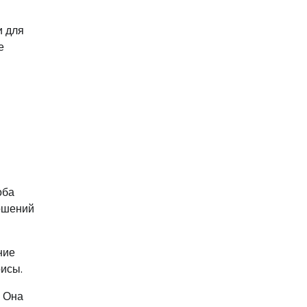
и для
е
оба
ошений
ние
рисы.
. Она