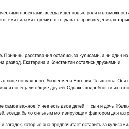
рческими проектами, всегда ищет новые роли и возможност
 всеми силами стремится создавать произведения, которы
е. Причины расставания остались за кулисами, и ни один из
на развод, Екатерина и Константин остались друзьями и
ь в лице популярного бизнесмена Евгения Плышкова. Они 
ях и посещали общие друзей. Однако, подробности их отн
ее самое важное. У нее есть двое детей — сын и дочь. Жела
етей, всегда было сильным мотивирующим фактором для акт
и загадок, которые она предпочитает оставить за кулисами