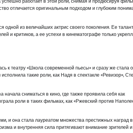
а успешно работает в этой роли, снимая и продюсируя филь
ество отличается оригинальным подходом и глубоким пони
я одной из величайших актрис своего поколения. Ее талант
й и критиков, а ее успехи в кинематографе только укреп
сь к театру «Школа современной пьесы» и сразу же стала 
м исполнила такие роли, как Надя в спектакле «Ревизор», С
 начала сниматься в кино, где также проявила себя как
ыграла роли в таких фильмах, как «Ржевский против Наполе
ми, и она стала лауреатом множества престижных наград в
харизма и внутренняя сила притягивают внимание зрителей и