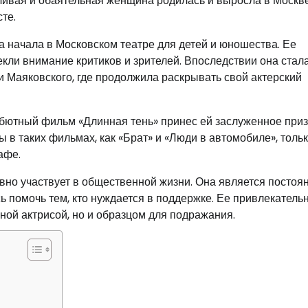
тливая и обаятельная женщина родилась и выросла в Москве
те.
а начала в Московском театре для детей и юношества. Ее
кли внимание критиков и зрителей. Впоследствии она стал
 Маяковского, где продолжила раскрывать свой актерский
ебютный фильм «Длинная тень» принес ей заслуженное при
в таких фильмах, как «Брат» и «Люди в автомобиле», толь
афе.
вно участвует в общественной жизни. Она является посто
ь помочь тем, кто нуждается в поддержке. Ее привлекатель
ной актрисой, но и образцом для подражания.