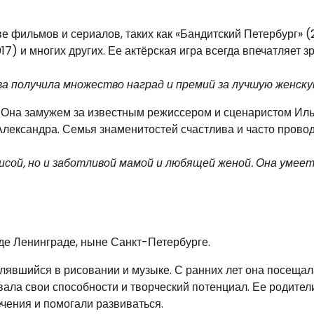
е фильмов и сериалов, таких как «Бандитский Петербург» 
17) и многих других. Ее актёрская игра всегда впечатляет з
а получила множество наград и премий за лучшую женску
. Она замужем за известным режиссером и сценаристом Ил
Александра. Семья знаменитостей счастлива и часто прово
сой, но и заботливой мамой и любящей женой. Она умее
оде Ленинграде, ныне Санкт-Петербурге.
влявшийся в рисовании и музыке. С ранних лет она посещал
ала свои способности и творческий потенциал. Ее родители
ечения и помогали развиваться.