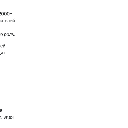
(2000-
рителей
ю роль.
ьей
дит
т
а
, видя