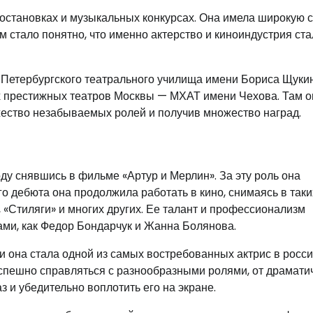
постановках и музыкальных конкурсах. Она имела широкую 
 стало понятно, что именно актерство и киноиндустрия ста
-Петербургского театрального училища имени Бориса Щуки
ых престижных театров Москвы — МХАТ имени Чехова. Там о
жество незабываемых ролей и получив множество наград.
ду снявшись в фильме «Артур и Мерлин». За эту роль она
о дебюта она продолжила работать в кино, снимаясь в таки
 «Стиляги» и многих других. Ее талант и профессионализм
ами, как Федор Бондарчук и Жанна Болянова.
и она стала одной из самых востребованных актрис в росс
успешно справляться с разнообразными ролями, от драмати
 и убедительно воплотить его на экране.