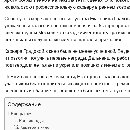
ярким ролям в кино и на театральных сценах. Эта талан
начала свою профессиональную карьеру в раннем возрас
Свой путь в мире актерского искусства Екатерина Градов
уникальный талант и проникновенная игра быстро привле
членом труппы Московского академического театра имени
потенциал и получила множество наград и признания.
Карьера Градовой в кино была не менее успешной. Ее д
и позволил получить первые награды. Дальнейшие работы 
подтвердили ее талант и укрепили позицию в кинематогр
Помимо актерской деятельности, Екатерина Градова акти
участником благотворительных акций и проектов, стремяс
внешность и обаяние позволяют ей быть не только успеш
Содержание
Биография
Ранние годы
Карьера в кино