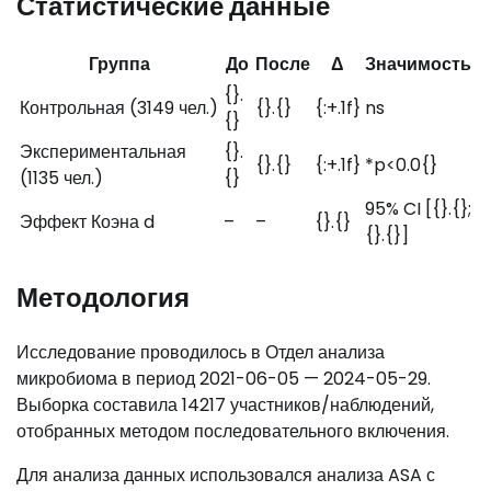
Статистические данные
Группа
До
После
Δ
Значимость
{}.
Контрольная (3149 чел.)
{}.{}
{:+.1f}
ns
{}
Экспериментальная
{}.
{}.{}
{:+.1f}
*p<0.0{}
(1135 чел.)
{}
95% CI [{}.{};
Эффект Коэна d
–
–
{}.{}
{}.{}]
Методология
Исследование проводилось в Отдел анализа
микробиома в период 2021-06-05 — 2024-05-29.
Выборка составила 14217 участников/наблюдений,
отобранных методом последовательного включения.
Для анализа данных использовался анализа ASA с