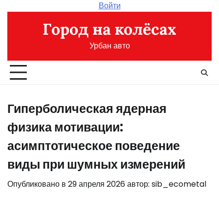
Перейти
Войти
к
Город на колёсах
содержимому
Урбан авто
Гиперболическая ядерная
физика мотивации:
асимптотическое поведение
виды при шумных измерений
Опубликовано в
29 апреля 2026
автор:
sib_ecometal