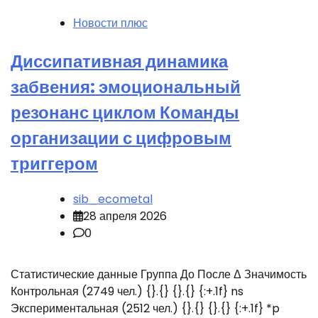
Новости плюс
Диссипативная динамика
забвения: эмоциональный
резонанс циклом Команды
организации с цифровым
триггером
sib_ecometal
28 апреля 2026
0
Статистические данные Группа До После Δ Значимость
Контрольная (2749 чел.) {}.{} {}.{} {:+.1f} ns
Экспериментальная (2512 чел.) {}.{} {}.{} {:+.1f} *p