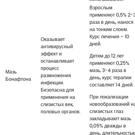
Взрослым
применяют 0,5% 2-
раза в день, нанося
на тонким слоем.
Курс лечения – 10
Оказывает
дней.
антивирусный
эффект и
Детям до 12 лет
останавливает
применяют 0,25%
процесс
мазь, 3-4 раза в
Мазь
размножения
день, курс терапии
Бонафтона
инфекции.
составляет 14 дней.
Безопасна для
При локализации
применения на
новообразований н
слизистых век,
слизистых глаз
половых органов.
закладывают мазь
0,05% дважды в
день, длительность