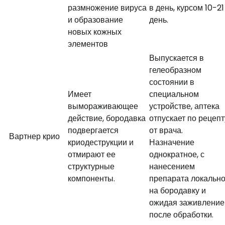
размножение вируса
в день, курсом 10-21
и образование
день.
новых кожных
элементов
Выпускается в
гелеобразном
состоянии в
Имеет
специальном
вымораживающее
устройстве, аптека
действие, бородавка
отпускает по рецепт
подвергается
от врача.
Вартнер крио
криодеструкции и
Назначение
отмирают ее
однократное, с
структурные
нанесением
компоненты.
препарата локальн
на бородавку и
ожидая заживление
после обработки.