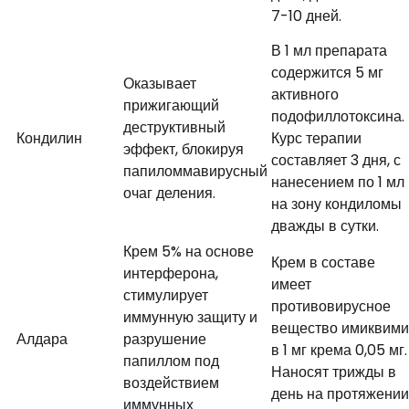
7-10 дней.
В 1 мл препарата
содержится 5 мг
Оказывает
активного
прижигающий
подофиллотоксина.
деструктивный
Кондилин
Курс терапии
эффект, блокируя
составляет 3 дня, с
папиломмавирусный
нанесением по 1 мл
очаг деления.
на зону кондиломы
дважды в сутки.
Крем 5% на основе
Крем в составе
интерферона,
имеет
стимулирует
противовирусное
иммунную защиту и
вещество имиквим
Алдара
разрушение
в 1 мг крема 0,05 мг.
папиллом под
Наносят трижды в
воздействием
день на протяжении
иммунных