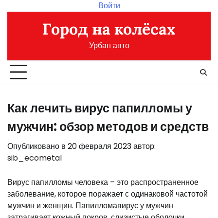
Перейти
Войти
к
Город на колёсах
содержимому
Урбан авто
Как лечить вирус папилломы у
мужчин: обзор методов и средств
Опубликовано в
20 февраля 2023
автор:
sib_ecometal
Вирус папилломы человека – это распространенное
заболевание, которое поражает с одинаковой частотой
мужчин и женщин. Папилломавирус у мужчин
затрагивает кожный покров, слизистые оболочки.