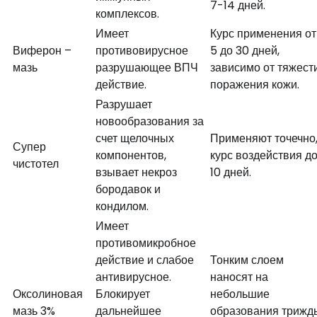
7-14 дней.
комплексов.
Имеет
Курс применения от
Виферон –
противовирусное
5 до 30 дней,
мазь
разрушающее ВПЧ
зависимо от тяжест
действие.
поражения кожи.
Разрушает
новообразования за
счет щелочных
Применяют точечно
Супер
компонентов,
курс воздействия д
чистотел
взывает некроз
10 дней.
бородавок и
кондилом.
Имеет
противомикробное
действие и слабое
Тонким слоем
антивирусное.
наносят на
Оксолиновая
Блокирует
небольшие
мазь 3%
дальнейшее
образования трижд