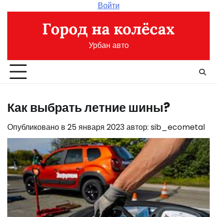
Перейти
Войти
к
Город на колёсах
содержимому
Урбан авто
Как выбрать летние шины?
Опубликовано в
25 января 2023
автор:
sib_ecometal