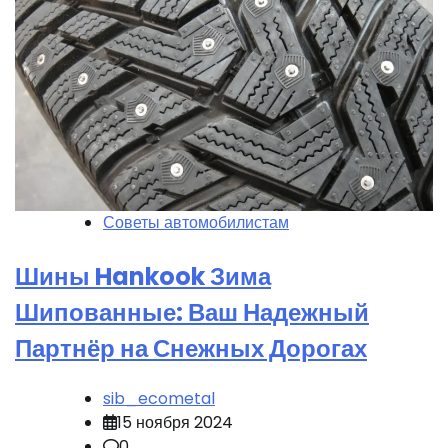
Советы автомобилистам
Шины Hankook Зима
Шипованные: Ваш Надежный
Партнёр на Снежных Дорогах
sib_ecometal
15 ноября 2024
0