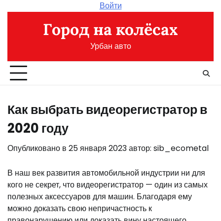
Перейти
Войти
к
Город на колёсах
содержимому
Урбан авто
Как выбрать видеорегистратор в
2020 году
Опубликовано в
25 января 2023
автор:
sib_ecometal
В наш век развития автомобильной индустрии ни для
кого не секрет, что видеорегистратор — один из самых
полезных аксессуаров для машин. Благодаря ему
можно доказать свою непричастность к
правонарушению или доказать вину настоящего