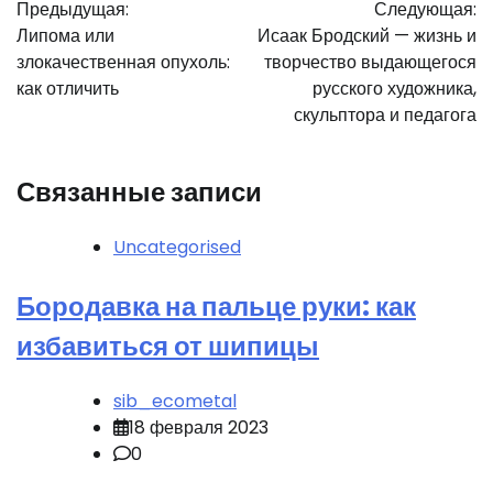
Предыдущая:
Следующая:
по
Липома или
Исаак Бродский — жизнь и
записям
злокачественная опухоль:
творчество выдающегося
как отличить
русского художника,
скульптора и педагога
Связанные записи
Uncategorised
Бородавка на пальце руки: как
избавиться от шипицы
sib_ecometal
18 февраля 2023
0