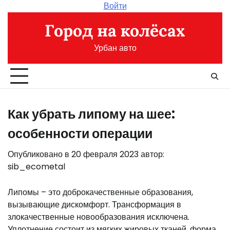
Перейти
Войти
к
Город на колёсах
содержимому
Урбан авто
Как убрать липому на шее:
особенности операции
Опубликовано в
20 февраля 2023
автор:
sib_ecometal
Липомы – это доброкачественные образования,
вызывающие дискомфорт. Трансформация в
злокачественные новообразования исключена.
Уплотнение состоит из мягких жировых тканей, форма