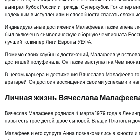
выиграл Кубок России и трижды Суперкубок. Голкипер вн
надежным выступлениям и способности спасать сложны
Индивидуальные достижения Малафеева также впечатляю
был включен в символическую сборную чемпионата России
лучший голкипер Лиги Европы УЕФА.
Помимо своих клубных достижений, Малафеев участвовал
достигшей полуфинала. Он также выступал на Чемпионат
В целом, карьера и достижения Вячеслава Малафеева го
вратарей. Он достоин восхищения своими успехами и на
Личная жизнь Вячеслава Малафеев
Вячеслав Малафеев родился 4 марта 1979 года в Ленинг
пары есть трое детей: двое сыновей, Влад и Платон, и до
Малафеев и его супруга Анна познакомились в юности и п