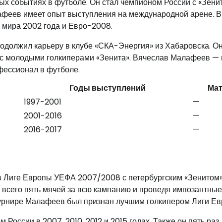
х событиях в футболе. Он стал чемпионом России с «Зени
афеев имеет опыт выступления на международной арене. В
 мира 2002 года и Евро-2008.
должил карьеру в клубе «СКА-Энергия» из Хабаровска. Он
т с молодыми голкиперами «Зенита». Вячеслав Малафеев — 
фессионал в футболе.
Годы выступлений
Ма
1997-2001
—
2001-2016
—
2016-2017
—
в Лиге Европы УЕФА 2007/2008 с петербургским «Зенитом»
 всего пять мячей за всю кампанию и проведя импозантные
турнире Малафеев был признан лучшим голкипером Лиги Ев
России в 2007, 2010, 2012 и 2015 годах. Также он пять раз