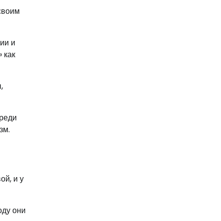
своим
ии и
 как
,
среди
зм.
й, и у
оду они