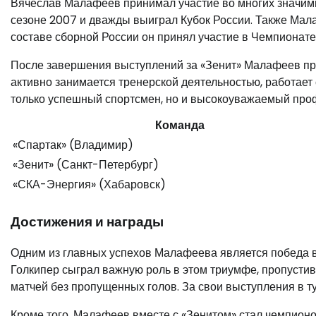
Вячеслав Малафеев принимал участие во многих значимы
сезоне 2007 и дважды выиграл Кубок России. Также Мал
составе сборной России он принял участие в Чемпионате
После завершения выступлений за «Зенит» Малафеев про
активно занимается тренерской деятельностью, работае
только успешный спортсмен, но и высокоуважаемый про
Команда
«Спартак» (Владимир)
«Зенит» (Санкт-Петербург)
«СКА-Энергия» (Хабаровск)
Достижения и награды
Одним из главных успехов Малафеева является победа 
Голкипер сыграл важную роль в этом триумфе, пропустив
матчей без пропущенных голов. За свои выступления в 
Кроме того, Малафеев вместе с «Зенитом» стал чемпионом 