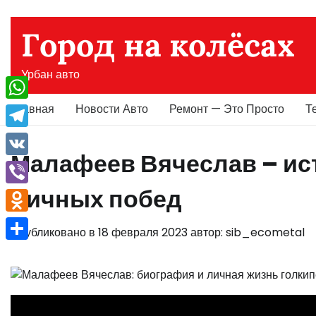
Перейти
к
Город на колёсах
содержимому
Урбан авто
Главная
Новости Авто
Ремонт — Это Просто
Т
WhatsApp
Telegram
Малафеев Вячеслав – ис
VK
личных побед
Viber
Odnoklassniki
Опубликовано в
18 февраля 2023
автор:
sib_ecometal
Отправить