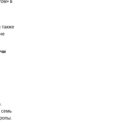
том» в
 также
не
тчи
.
 семь
ропы.