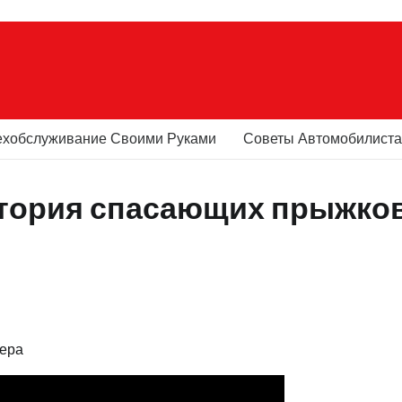
ехобслуживание Своими Руками
Советы Автомобилист
тория спасающих прыжков