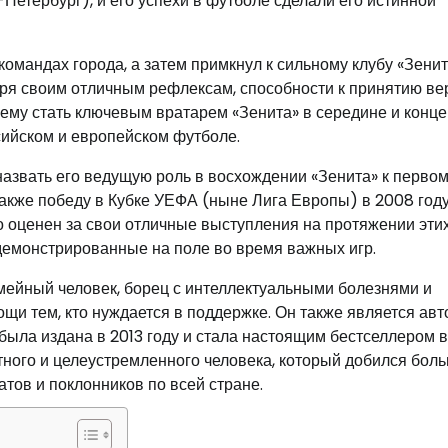
Петербург), и его успехи в футболе сделали его истинной
мандах города, а затем примкнул к сильному клубу «Зенит
аря своим отличным рефлексам, способности к принятию в
 ему стать ключевым вратарем «Зенита» в середине и конц
сийском и европейском футболе.
вать его ведущую роль в восхождении «Зенита» к перво
также победу в Кубке УЕФА (ныне Лига Европы) в 2008 год
 оценен за свои отличные выступления на протяжении эти
одемонстрированные на поле во время важных игр.
мейный человек, борец с интеллектуальными болезнями и
ощи тем, кто нуждается в поддержке. Он также является ав
была издана в 2013 году и стала настоящим бестселлером в
ного и целеустремленного человека, который добился бол
атов и поклонников по всей стране.