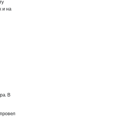
ту
 и на
ра. В
 провел