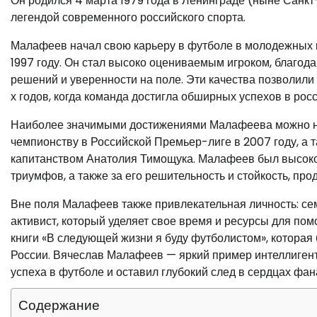
Он родился 4 марта 1979 года в Ленинграде (ныне Санкт-
легендой современного российского спорта.
Малафеев начал свою карьеру в футболе в молодежных ко
1997 году. Он стал высоко оцениваемым игроком, благод
решений и уверенности на поле. Эти качества позволили
х годов, когда команда достигла обширных успехов в рос
Наиболее значимыми достижениями Малафеева можно наз
чемпионству в Российской Премьер-лиге в 2007 году, а 
капитанством Анатолия Тимощука. Малафеев был высоко
триумфов, а также за его решительность и стойкость, пр
Вне поля Малафеев также привлекательная личность: се
активист, который уделяет свое время и ресурсы для пом
книги «В следующей жизни я буду футболистом», которая 
России. Вячеслав Малафеев — яркий пример интеллигент
успеха в футболе и оставил глубокий след в сердцах фан
Содержание