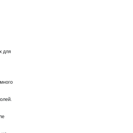
х для
 много
олей.
ле