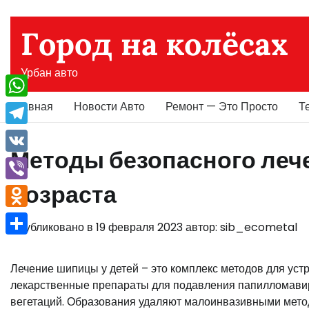
Перейти
к
Город на колёсах
содержимому
Урбан авто
Главная
Новости Авто
Ремонт — Это Просто
Т
WhatsApp
Telegram
Методы безопасного леч
VK
возраста
Viber
Odnoklassniki
Опубликовано в
19 февраля 2023
автор:
sib_ecometal
Отправить
Лечение шипицы у детей – это комплекс методов для уст
лекарственные препараты для подавления папилломавир
вегетаций. Образования удаляют малоинвазивными мето