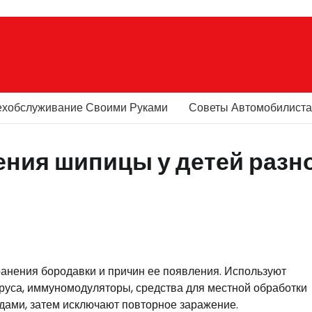
ехобслуживание Своими Руками
Советы Автомобилист
ения шипицы у детей разн
ранения бородавки и причин ее появления. Используют
уса, иммуномодуляторы, средства для местной обработки
дами, затем исключают повторное заражение.