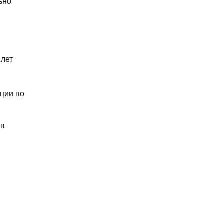
ьно
 лет
кции по
ов