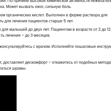
рия. По причине высокой химической активности нежелател
ка. Может вызвать ожог, сильную боль.
ием органических кислот. Выполнен в форме раствора для
ь для лечения пациентов старше 5 лет.
для малышей до двух лет. Пациентам в возрасте от 2 до 12
ть лечения – до 3 месяцев.
оконсультируйтесь с врачом. Исполняйте пошаговые инстру
ет, доставляет дискомфорт – откажитесь от подобных метод
таться шрамы.