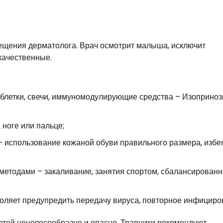
сещения дерматолога. Врач осмотрит малыша, исключит
качественные.
блетки, свечи, иммуномодулирующие средства – Изоприноз
ноге или пальце;
 использование кожаной обуви правильного размера, избе
етодами – закаливание, занятия спортом, сбалансирован
оляет предупредить передачу вируса, повторное инфициро
тей нецелесообразно и опасно. Травники рекомендуют