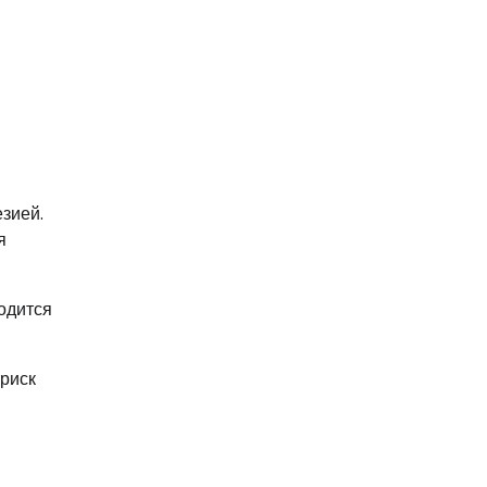
зией.
я
одится
 риск