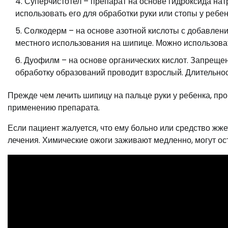
Суперчистотел – препарат на основе гидроксида нат
использовать его для обработки руки или стопы у ребен
Солкодерм – на основе азотной кислоты с добавлен
местного использования на шипице. Можно использоват
Дуофилм – на основе органических кислот. Запрещен 
обработку образований проводит взрослый. Длительнос
Прежде чем лечить шипицу на пальце руки у ребенка, пр
применению препарата.
Если пациент жалуется, что ему больно или средство жж
лечения. Химические ожоги заживают медленно, могут ос