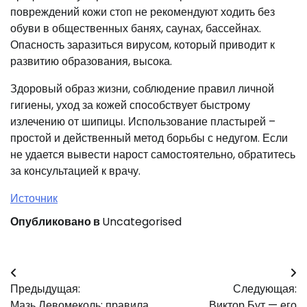
повреждений кожи стоп не рекомендуют ходить без
обуви в общественных банях, саунах, бассейнах.
Опасность заразиться вирусом, который приводит к
развитию образования, высока.
Здоровый образ жизни, соблюдение правил личной
гигиены, уход за кожей способствует быстрому
излечению от шипицы. Использование пластырей –
простой и действенный метод борьбы с недугом. Если
не удается вывести нарост самостоятельно, обратитесь
за консультацией к врачу.
Источник
Опубликовано в
Uncategorised
Навигация
Предыдущая:
Следующая:
по
Мазь Левомеколь: правила
Виктор Бут — его