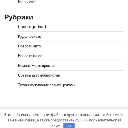
Июль 2019
Рубрики
Uncategorised
Куда поехать
Новости авто
Новости плюс
Ремонт — это просто
Советы автомобилистам
Техобслуживание своими руками
Этот сайт использует куки-файлы и другие технологии, чтобы помочь
Copyright © 2026
Город на колёсах
Тема News Bank
вам в навигации, а также предоставить лучший пользовательский
от
Adore Themes
.
опыт.
OK