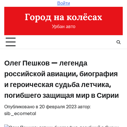
Перейти
Войти
к
Город на колёсах
содержимому
Урбан авто
Олег Пешков — легенда
российской авиации, биография
и героическая судьба летчика,
погибшего защищая мир в Сирии
Опубликовано в
20 февраля 2023
автор:
sib_ecometal