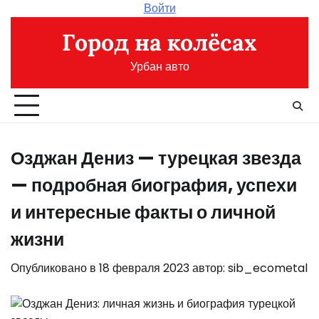
Перейти
Войти
к
Город на колёсах
содержимому
Урбан авто
Озджан Дениз — турецкая звезда
— подробная биография, успехи
и интересные факты о личной
жизни
Опубликовано в
18 февраля 2023
автор:
sib_ecometal