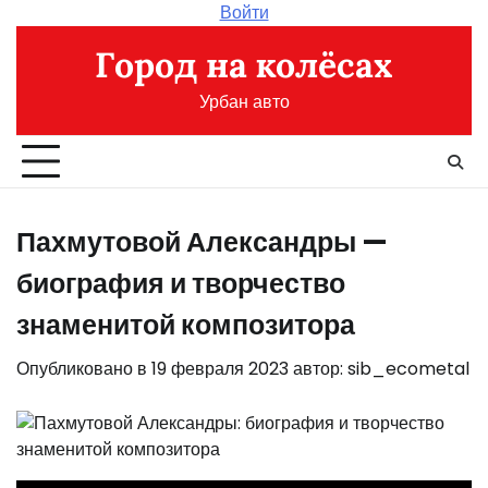
Перейти
Войти
к
Город на колёсах
содержимому
Урбан авто
Пахмутовой Александры —
биография и творчество
знаменитой композитора
Опубликовано в
19 февраля 2023
автор:
sib_ecometal