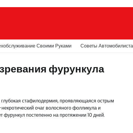
ехобслуживание Своими Руками
Советы Автомобилист
озревания фурункула
это глубокая стафилодермия, проявляющаяся острым
-некротический очаг волосяного фолликула и
т фурункул постепенно на протяжении 10 дней.