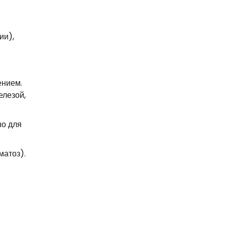
ии),
ением.
елезой,
но для
матоз).