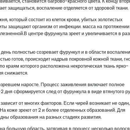
ивается, становится багрово-красного цвета. К концу вто
ает защищаться, воспаление отделяется от здоровой ткани.
ня, который состоит из клеток крови, убитых золотистых
иты защищают организм от инфекции. масса на протяжении
олезненной.В центре фурункула зреет и увеличивается в ра
0 день полностью созревает фурункул и в области воспален
остью готов, происходит надрыв покровной кожной ткани, гн
 по краям которого расположена некротическая ткань ярко-
я снижается.
созревшем наросте. Процесс заживления включает полное
-2 дня сформируется след от фурункула в виде втянутого ру
ависит от многих факторов. Если чирей возникает не один,
На коже зреют от 2 и более отделенных образований. Для
дны образования на разных стадиях развития.
на большую область, затягивая в процесс несколько волос