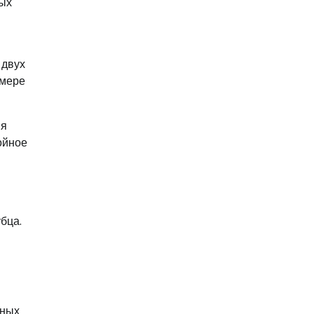
рых
 двух
змере
ия
ойное
бца.
яных