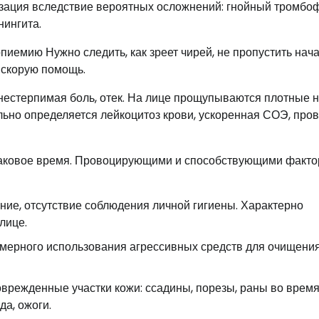
изация вследствие вероятных осложнений: гнойный тромбо
нингита.
пиемию Нужно следить, как зреет чирей, не пропустить нач
 скорую помощь.
нестерпимая боль, отек. На лице прощупываются плотные 
ельно определяется лейкоцитоз крови, ускоренная СОЭ, про
инаковое время. Провоцирующими и способствующими факт
ие, отсутствие соблюдения личной гигиены. Характерно
лице.
змерного использования агрессивных средств для очищени
врежденные участки кожи: ссадины, порезы, раны во врем
а, ожоги.