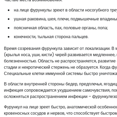
на лице фурункулы зреют в области носогубного треу
ушная раковина, шея, плечи, подмышечные впадины
поясничная область, пах, половые органы, попа;
конечности, тыльная сторона пальцев.
Время созревания фурункула зависит от локализации. В
(крылья носа, уши, кисти) чирей развивается медленнее
болезненностью. Область не распространяется, развити
стадии и некротический стержень не образуется. Когда ф
Специальные клетки иммунной системы быстро уничтожаю
В области внутренней стороны бедер, предплечья, ягоди
инфекция сопровождается ухудшением самочувствия, по
осложняться распространением инфекции – фурункулезом
Фурункул на лице зреет быстро, анатомической особенно
кровеносных сосудов и нервов, что способствует быстро