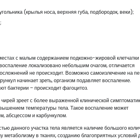
гольника (крылья носа, верхняя губа, подбородок, веки);
;
 местах с малым содержанием подкожно-жировой клетчатки
, воспаление локализовано небольшим очагом, отличается
е осложнений не происходит. Возможно самоизлечение на п
урункул начинает зреть, организм подавляет воспаление.
т бактерии – происходит фагоцитоз.
ц чирей зреет с более выраженной клинической симптоматик
вышением температуры тела. Такое воспаление может
, абсцессом и карбункулом.
стью данного участка тела является наличие большого коли
му метаболизму в тканях, созданию благоприятных условий 