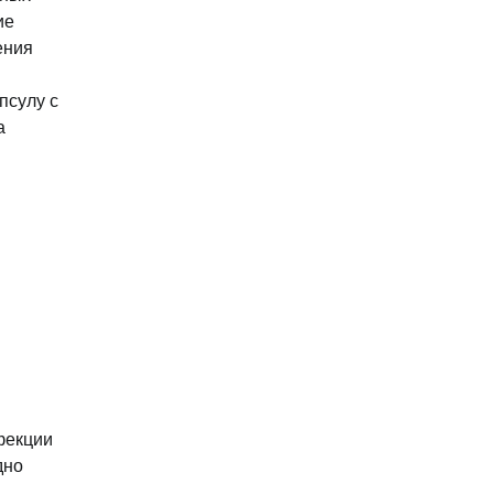
ие
ения
псулу с
а
фекции
дно