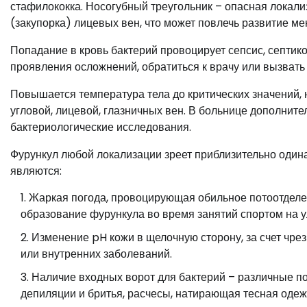
стафилококка. Носогубный треугольник – опасная локал
(закупорка) лицевых вен, что может повлечь развитие ме
Попадание в кровь бактерий провоцирует сепсис, септико
проявления осложнений, обратиться к врачу или вызвать
Повышается температура тела до критических значений, 
угловой, лицевой, глазничных вен. В больнице дополнит
бактериологические исследования.
Фурункул любой локализации зреет приблизительно од
являются:
Жаркая погода, провоцирующая обильное потоотделен
образование фурункула во время занятий спортом на у
Изменение pH кожи в щелочную сторону, за счет чре
или внутренних заболеваний.
Наличие входных ворот для бактерий – различные по
депиляции и бритья, расчесы, натирающая тесная одежд