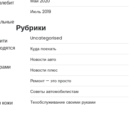
Май 2020
флебит
Июль 2019
альные
Рубрики
Uncategorised
нити
водятся
Куда поехать
Новости авто
орами
Новости плюс
Ремонт — это просто
Советы автомобилистам
Техобслуживание своими руками
я кожи
я