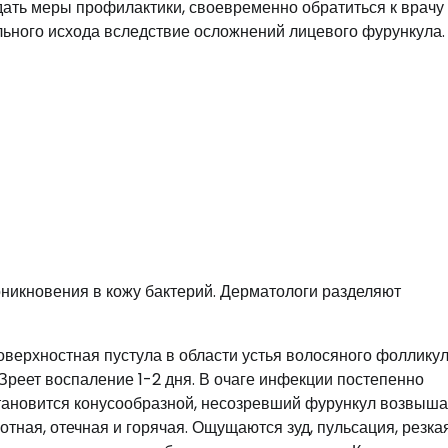
ать меры профилактики, своевременно обратиться к врачу 
льного исхода вследствие осложнений лицевого фурункула.
роникновения в кожу бактерий. Дерматологи разделяют
верхностная пустула в области устья волосяного фоллику
Зреет воспаление 1-2 дня. В очаге инфекции постепенно
становится конусообразной, несозревший фурункул возвыша
тная, отечная и горячая. Ощущаются зуд, пульсация, резка