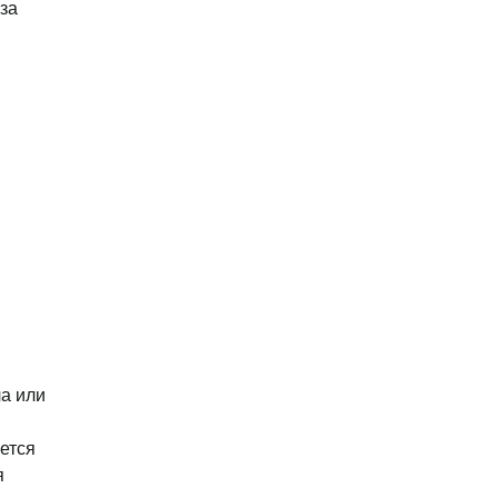
за
ла или
ется
я