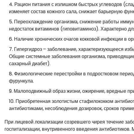
Рацион питания с излишком быстрых углеводов (слад
изменяет состав кожного сала, снижает барьерную фун
Переохлаждение организма, снижение работы иммун
недостаток витаминов (гиповитаминоз). Характерно дл
Наличие хронических очагов кокковой инфекции в ор
Гипергидроз – заболевание, характеризующееся изб
Общие системные заболевания организма, приводящие
сахарный диабет).
Физиологические перестройки в подростковом период
фурункула.
Малоподвижный образ жизни, ожирение, вредные прив
Приобретенная золотистым стафилококком антибиот
антибиотиками, несоблюдения дозировок, сроков прим
При лицевой локализации созревшего чирея течение забо
госпитализации, внутривенного введения антибиотиков