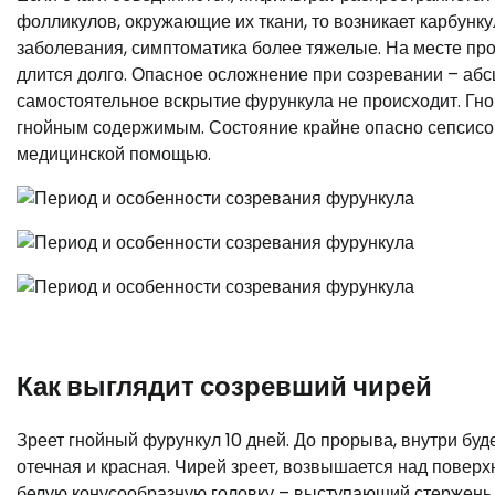
фолликулов, окружающие их ткани, то возникает карбунку
заболевания, симптоматика более тяжелые. На месте пр
длится долго. Опасное осложнение при созревании – абс
самостоятельное вскрытие фурункула не происходит. Гн
гнойным содержимым. Состояние крайне опасно сепсисом
медицинской помощью.
Как выглядит созревший чирей
Зреет гнойный фурункул 10 дней. До прорыва, внутри бу
отечная и красная. Чирей зреет, возвышается над повер
белую конусообразную головку – выступающий стержень 