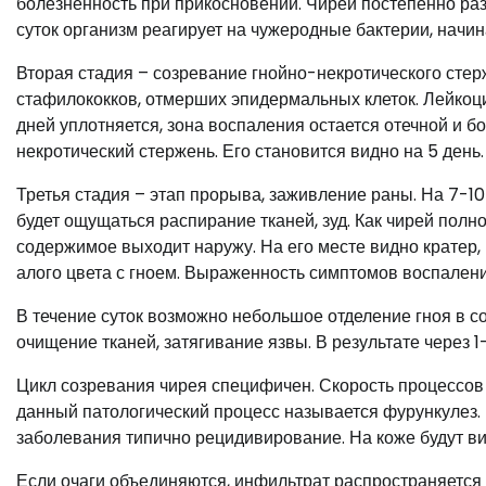
болезненность при прикосновении. Чирей постепенно разв
суток организм реагирует на чужеродные бактерии, начин
Вторая стадия – созревание гнойно-некротического стерж
стафилококков, отмерших эпидермальных клеток. Лейкоц
дней уплотняется, зона воспаления остается отечной и б
некротический стержень. Его становится видно на 5 день.
Третья стадия – этап прорыва, заживление раны. На 7-1
будет ощущаться распирание тканей, зуд. Как чирей полн
содержимое выходит наружу. На его месте видно кратер,
алого цвета с гноем. Выраженность симптомов воспалени
В течение суток возможно небольшое отделение гноя в 
очищение тканей, затягивание язвы. В результате через 1
Цикл созревания чирея специфичен. Скорость процессов з
данный патологический процесс называется фурункулез. 
заболевания типично рецидивирование. На коже будут ви
Если очаги объединяются, инфильтрат распространяется 