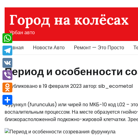
Перейти
к
Город на колёсах
содержимому
Урбан авто
Главная
Новости Авто
Ремонт — Это Просто
Т
WhatsApp
Telegram
Период и особенности с
VK
Viber
Опубликовано в
19 февраля 2023
автор:
sib_ecometal
Odnoklassniki
Фурункул (furunculus) или чирей по МКБ-10 код L02 – 
Отправить
воспалительным процессом. На месте образуется гнойно
близкорасположенной подкожно-жировой клетчатки. Зрее