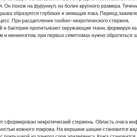
л. Он похож на фурункул, но более крупного размера. Течен
орыва образуется глубокая и зияющая язва. Период заживл
цесс. При расщеплении гнойно-некротического стержня,
ой и бактерии пропитывают окружающие ткани, формируя ка
 и менингитом, при первых симптомах нужно обратиться з
дет сформирован некротический стержень. Область очага ин
хностью кожного покрова. На вершине шишки становится ви
с покрышкой из тонкого слоя эпидермиса. Кожа становится