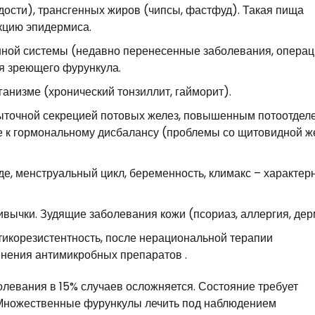
ости), трансгенных жиров (чипсы, фастфуд). Такая пища
кцию эпидермиса.
ной системы (недавно перенесенные заболевания, операц
я зреющего фурункула.
ганизме (хронический тонзиллит, гайморит).
ыточной секрецией потовых желез, повышенным потоотдел
 к гормональному дисбалансу (проблемы со щитовидной ж
е, менструальный цикл, беременность, климакс – характер
ычки. Зудящие заболевания кожи (псориаз, аллергия, дер
икорезистентность, после нерациональной терапии
енения антимикробных препаратов .
левания в 15% случаев осложняется. Состояние требует
. Множественные фурункулы лечить под наблюдением