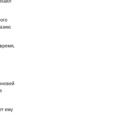
ихаил
ного
азию.
 время,
ыновей
е
ет ему