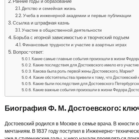
Ранние годы и образование
Детство и семейная жизнь
Учеба в инженерной академии и первые публикации
Ссылка и штрафная казнь
Участие в общественной деятельности
Борьба с игорной зависимостью и творческий подъем
Финансовые трудности и участие в азартных играх
Вопрос-ответ:
Какие самые главные события произошли в жизни Федор
Какие последствия для Достоевского имело его участие
Какова была роль первой жены Достоевского, Марии?
Какие обстоятельства привели к тому, что Достоевский
Какие были последствия для Достоевского Петербургс
Какие важные события произошли в жизни Федора Дост
Биография Ф. М. Достоевского: кл
Достоевский родился в Москве в семье врача. В юности 
мечтаниям. В 1837 году поступил в Инженерно-технически
уже в студенческие годы, у него начали проявляться при