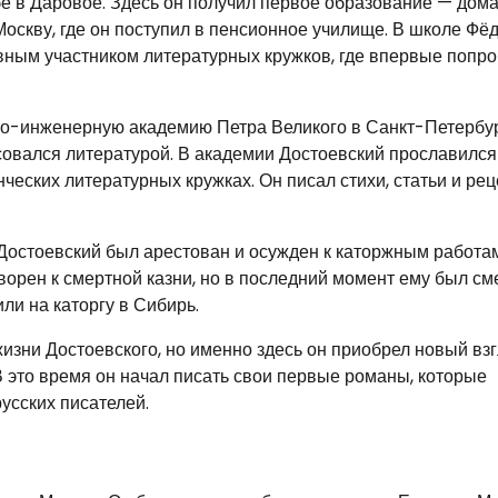
бе в Даровое. Здесь он получил первое образование — до
 Москву, где он поступил в пенсионное училище. В школе Фё
ивным участником литературных кружков, где впервые попр
но-инженерную академию Петра Великого в Санкт-Петербур
совался литературой. В академии Достоевский прославился
нческих литературных кружках. Он писал стихи, статьи и ре
и, Достоевский был арестован и осужден к каторжным работа
оворен к смертной казни, но в последний момент ему был с
ли на каторгу в Сибирь.
зни Достоевского, но именно здесь он приобрел новый взг
В это время он начал писать свои первые романы, которые
усских писателей.