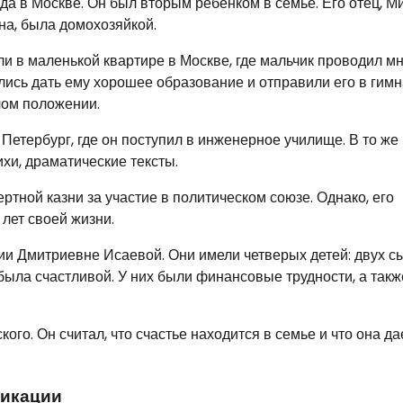
да в Москве. Он был вторым ребенком в семье. Его отец, М
на, была домохозяйкой.
и в маленькой квартире в Москве, где мальчик проводил м
лись дать ему хорошее образование и отправили его в гимн
елом положении.
 Петербург, где он поступил в инженерное училище. В то же
ихи, драматические тексты.
ртной казни за участие в политическом союзе. Однако, его
 лет своей жизни.
ии Дмитриевне Исаевой. Они имели четверых детей: двух с
была счастливой. У них были финансовые трудности, а такж
го. Он считал, что счастье находится в семье и что она да
ликации