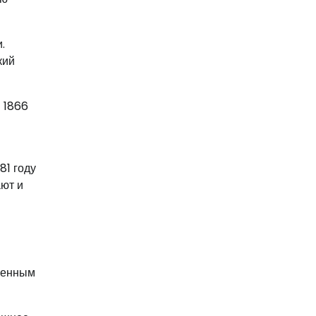
.
кий
 1866
81 году
ают и
военным