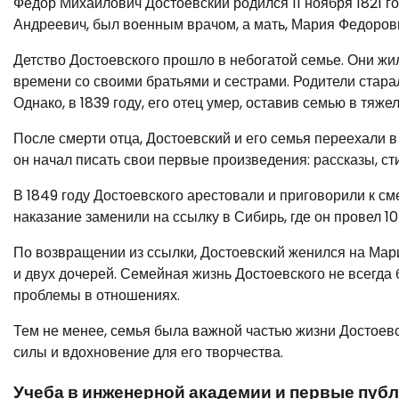
Федор Михайлович Достоевский родился 11 ноября 1821 го
Андреевич, был военным врачом, а мать, Мария Федоров
Детство Достоевского прошло в небогатой семье. Они жил
времени со своими братьями и сестрами. Родители стара
Однако, в 1839 году, его отец умер, оставив семью в тяж
После смерти отца, Достоевский и его семья переехали в
он начал писать свои первые произведения: рассказы, ст
В 1849 году Достоевского арестовали и приговорили к сме
наказание заменили на ссылку в Сибирь, где он провел 10
По возвращении из ссылки, Достоевский женился на Мар
и двух дочерей. Семейная жизнь Достоевского не всегда 
проблемы в отношениях.
Тем не менее, семья была важной частью жизни Достоевско
силы и вдохновение для его творчества.
Учеба в инженерной академии и первые пуб