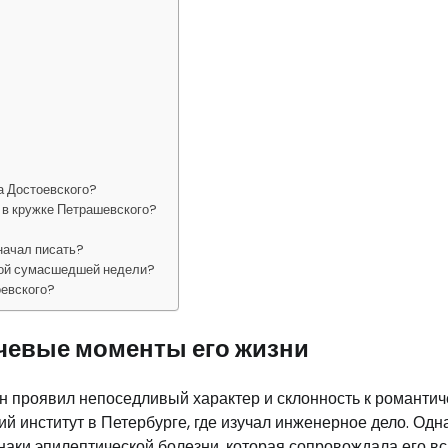
а Достоевского?
 в кружке Петрашевского?
 начал писать?
кой сумасшедшей недели?
оевского?
ючевые моменты его жизни
он проявил непоседливый характер и склонность к романти
й институт в Петербурге, где изучал инженерное дело. Одна
знаки эпилептической болезни, которая сопровождала его в