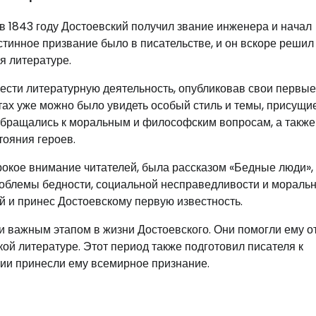
в 1843 году Достоевский получил звание инженера и начал
стинное призвание было в писательстве, и он вскоре решил
я литературе.
ести литературную деятельность, опубликовав свои первые
отах уже можно было увидеть особый стиль и темы, присущи
 обращались к моральным и философским вопросам, а также
ояния героев.
рокое внимание читателей, была рассказом «Бедные люди»,
проблемы бедности, социальной несправедливости и мораль
й и принес Достоевскому первую известность.
и важным этапом в жизни Достоевского. Они помогли ему о
кой литературе. Этот период также подготовил писателя к
ии принесли ему всемирное признание.