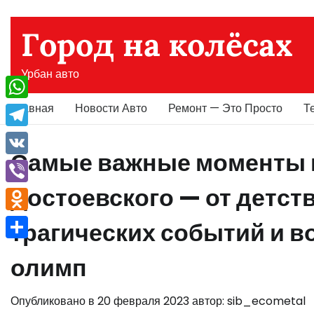
Перейти
к
Город на колёсах
содержимому
Урбан авто
Главная
Новости Авто
Ремонт — Это Просто
Т
WhatsApp
Telegram
Самые важные моменты 
VK
Достоевского — от детст
Viber
Odnoklassniki
трагических событий и 
Отправить
олимп
Опубликовано в
20 февраля 2023
автор:
sib_ecometal