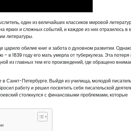
мыслитель, один из величайших классиков мировой литерату
лна ярких и сложных событий, и каждое из них отразилось в 
ии литературы.
е царило обилие книг и забота о духовном развитии. Однако
– в 1839 году его мать умерла от туберкулеза. Эта потеря
одной из главных тем его произведений, где обращено внима
 в Санкт-Петербурге. Выйдя из училища, молодой писател
бросил работу и решил посвятить себя писательской деятел
стоевский столкнулся с финансовыми проблемами, которые
ни