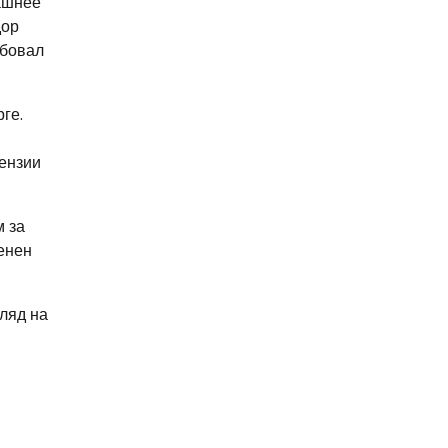
машнее
дор
обовал
ге.
цензии
м за
менен
ляд на