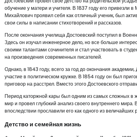
Достоевский провел свое детство на родительской усадь
обучение у матери и учителя. В 1837 году его привезли в
Михайлович проявил себя как отличный ученик, был акт
свои силы в написании стихотворений и рассказов.
После окончания училища Достоевский поступил в Воен
Здесь он изучал инженерное дело, но все больше интере
своими талантами сочинителя и стал участвовать в студе
на произведения современных писателей.
Однако, в 1843 году, всего за год до окончания академи
участие в политическом кружке. В 1854 году он был приг
приговор на расстрел. Вместо этого Достоевского отправи
Период каторжной кары был одним из самых сложных в жи
мир и провел глубокий анализ своего внутреннего мира. 
впоследствии прославили его как одного из величайших р
Детство и семейная жизнь