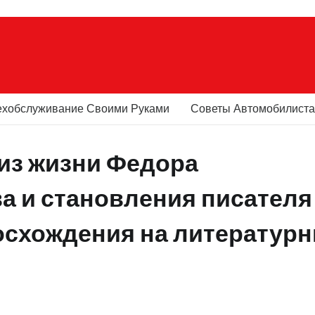
ехобслуживание Своими Руками
Советы Автомобилист
из жизни Федора
ва и становления писателя
восхождения на литератур