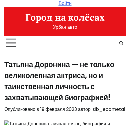
Перейти
Войти
к
Город на колёсах
содержимому
Урбан авто
Татьяна Доронина — не только
великолепная актриса, но и
таинственная личность с
захватывающей биографией!
Опубликовано в
19 февраля 2023
автор:
sib_ecometal