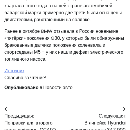
квартала этого года в нашей стране автомобилей
баварской марки примерно две трети были оснащены
двигателями, работающими на солярке.
Ранее в октябре BMW отзывала в России новенькие
«пятёрки» поколения G30, у которых были обнаружены
бракованные датчики положения коленвала, и
спортседаны М5 – у них нашли дефект электрического
топливного насоса.
Источник
Спасибо за чтение!
Опубликовано в
Новости авто
Навигация
Предыдущая:
Следующая:
по
Поправки для второго
В линейке Hyundai
этапа реформы ОСАГО
появился хэтч за 347 000