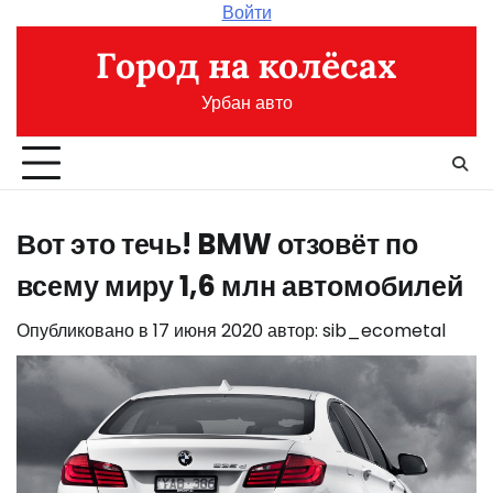
Перейти
Войти
к
Город на колёсах
содержимому
Урбан авто
Вот это течь! BMW отзовёт по
всему миру 1,6 млн автомобилей
Опубликовано в
17 июня 2020
автор:
sib_ecometal