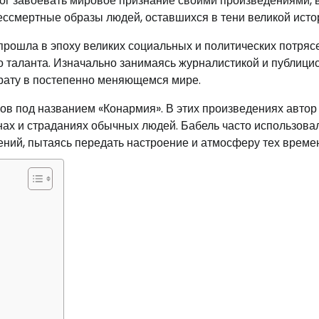
мог завоевать мировое признание своими произведениями, 
ссмертные образы людей, оставшихся в тени великой исто
 прошла в эпоху великих социальных и политических потряс
о таланта. Изначально занимаясь журналистикой и публицис
трату в постепенно меняющемся мире.
ов под названием «Конармия». В этих произведениях автор
нах и страданиях обычных людей. Бабель часто использова
ний, пытаясь передать настроение и атмосферу тех времен