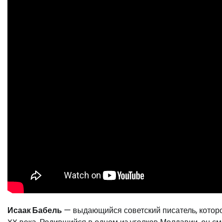
Исаак Бабель
— выдающийся советский писатель, которо