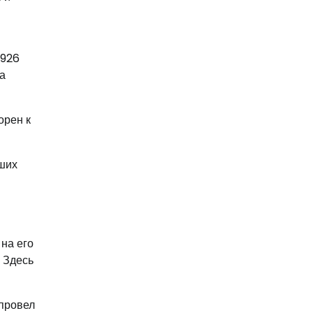
1926
а
орен к
йших
на его
 Здесь
 провел