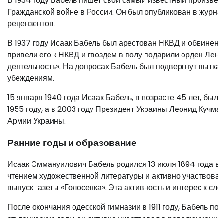
В 1934 году Бабель пишет свой самый известный произве
Гражданской войне в России. Он был опубликован в жур
рецензентов.
В 1937 году Исаак Бабель был арестован НКВД и обвинен
привели его к НКВД и гвоздем в полу подарили орден Ле
деятельность». На допросах Бабель был подвергнут пытка
убеждениям.
15 января 1940 года Исаак Бабель, в возрасте 45 лет, б
1955 году, а в 2003 году Президент Украины Леонид Куч
Армии Украины.
Ранние годы и образование
Исаак Эммануилович Бабель родился 13 июля 1894 года в 
чтением художественной литературы и активно участвова
выпуск газеты «Голосенка». Эта активность и интерес к 
После окончания одесской гимназии в 1911 году, Бабель п