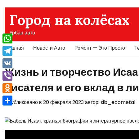
Перейти
к
Город на колёсах
содержимому
Урбан авто
Главная
Новости Авто
Ремонт — Это Просто
Т
WhatsApp
Telegram
Жизнь и творчество Иса
VK
писателя и его вклад в 
Viber
Odnoklassniki
Опубликовано в
20 февраля 2023
автор:
sib_ecometal
Отправить