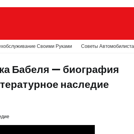
ехобслуживание Своими Руками
Советы Автомобилист
ака Бабеля — биография
литературное наследие