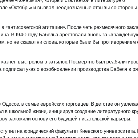
дение «Конармия», который стал вехой в литературе о
нале «Октябрь» и вызвал неоднозначные отзывы со стороны
 в «антисоветской агитации». После четырехмесячного зак
нина. В 1940 году Бабельа арестовали вновь за «враждебну
м, но не сказал ни слова, которые были бы противоречием 
ыл казнен выстрелом в затылок. Посмертно был реабилитиро
ма подписал указ о возобновлении производства Бабеля в р
Одессе, в семье еврейских торговцев. В детстве он увлека
л в школьной жизни, инициируя создание литературного кр
слову заложили основу его будущей писательской карьеры.
оступил на юридический факультет Киевского университета.