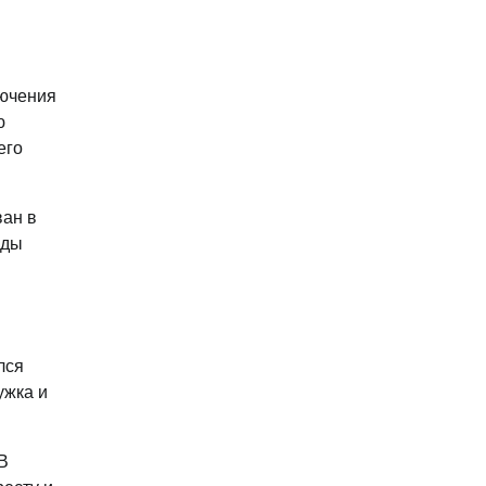
лючения
ю
его
ван в
яды
лся
ужка и
 В