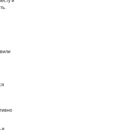
ресту и
ть.
овили
ся
ктивно
 и