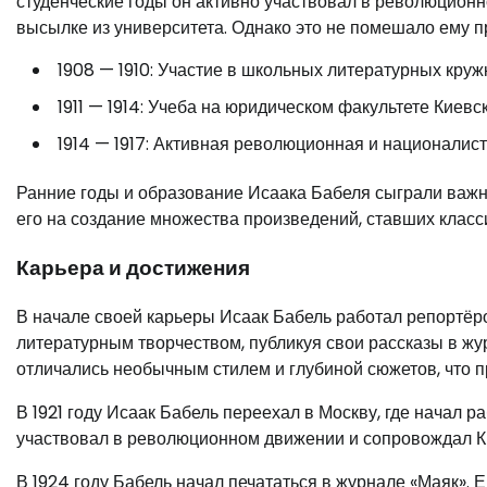
студенческие годы он активно участвовал в революционно
высылке из университета. Однако это не помешало ему п
1908 — 1910: Участие в школьных литературных круж
1911 — 1914: Учеба на юридическом факультете Киевс
1914 — 1917: Активная революционная и националис
Ранние годы и образование Исаака Бабеля сыграли важн
его на создание множества произведений, ставших класс
Карьера и достижения
В начале своей карьеры Исаак Бабель работал репортёром
литературным творчеством, публикуя свои рассказы в жур
отличались необычным стилем и глубиной сюжетов, что п
В 1921 году Исаак Бабель переехал в Москву, где начал р
участвовал в революционном движении и сопровождал К
В 1924 году Бабель начал печататься в журнале «Маяк». 