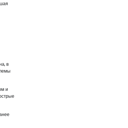
ьшая
а, в
блемы
ом и
 острые
ранее