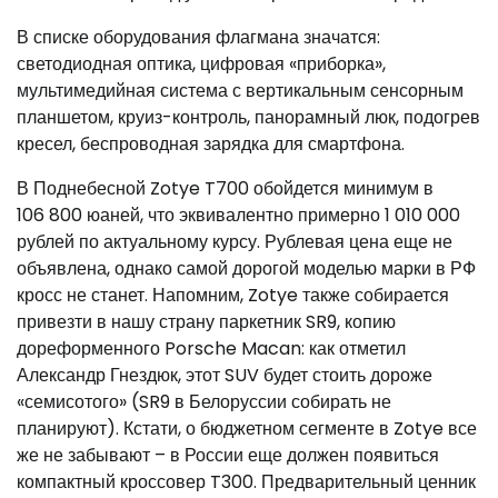
В списке оборудования флагмана значатся:
светодиодная оптика, цифровая «приборка»,
мультимедийная система с вертикальным сенсорным
планшетом, круиз-контроль, панорамный люк, подогрев
кресел, беспроводная зарядка для смартфона.
В Поднебесной Zotye T700 обойдется минимум в
106 800 юаней, что эквивалентно примерно 1 010 000
рублей по актуальному курсу. Рублевая цена еще не
объявлена, однако самой дорогой моделью марки в РФ
кросс не станет. Напомним, Zotye также собирается
привезти в нашу страну паркетник SR9, копию
дореформенного Porsche Macan: как отметил
Александр Гнездюк, этот SUV будет стоить дороже
«семисотого» (SR9 в Белоруссии собирать не
планируют). Кстати, о бюджетном сегменте в Zotye все
же не забывают – в России еще должен появиться
компактный кроссовер T300. Предварительный ценник