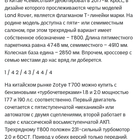
В Китае «семисотый» дебютировал в 2017-м. Кросс, в
дизайне которого прослеживаются черты моделей
Land Rover, является флагманом Т-линейки марки. На
родине модель доступна с пяти- или семиместным
салоном, при этом трехрядный вариант имеет
собственное обозначение – T800. Длина пятиместного
паркетника равна 4748 мм, семиместного – 4910 мм.
Колесная база едина – 2850 мм. Впрочем, кроссовер с
семью местами до нас вряд ли доберется.
1
/ 4
2
/ 4
3
/ 4
4
/ 4
На китайском рынке Zotye T700 можно купить с
бензиновыми «турбочетверками» 1.8 и 2.0 мощностью
177 и 190 л.с. соответственно. Первый двигатель
сочетается с пятиступенчатой «механикой» или
автоматом с двумя сцеплениями, второй работает в
паре с классической восьмиступенчатой АКП.
Трехрядному T800 положен 231-сильный турбомотор
2.0 и 6DCT. Привод у обеих версий только передний.