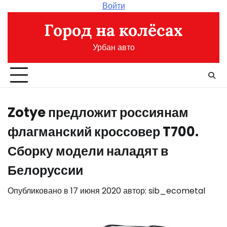
Перейти
Войти
к
Город на колёсах
содержимому
Урбан авто
Zotye предложит россиянам
флагманский кроссовер T700.
Сборку модели наладят в
Белоруссии
Опубликовано в
17 июня 2020
автор:
sib_ecometal