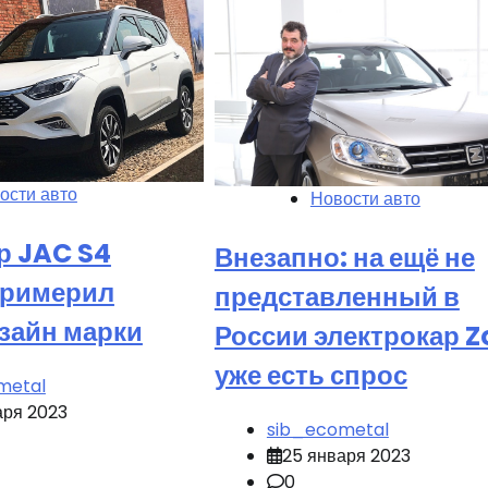
ости авто
Новости авто
р JAC S4
Внезапно: на ещё не
примерил
представленный в
зайн марки
России электрокар Z
уже есть спрос
metal
аря 2023
sib_ecometal
25 января 2023
0