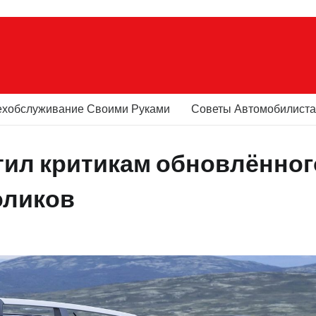
ехобслуживание Своими Руками
Советы Автомобилист
етил критикам обновлённог
оликов