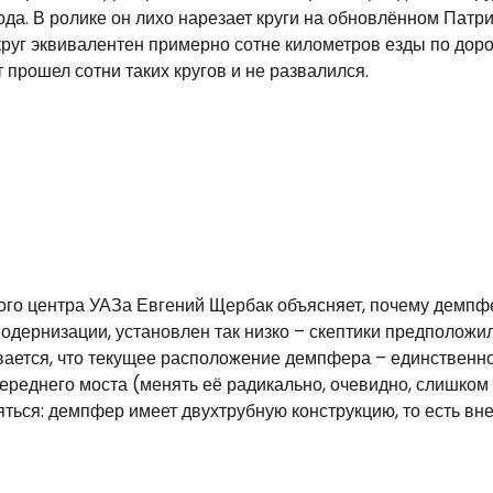
а. В ролике он лихо нарезает круги на обновлённом Патри
 круг эквивалентен примерно сотне километров езды по дор
прошел сотни таких кругов и не развалился.
ого центра УАЗа Евгений Щербак объясняет, почему демпф
одернизации, установлен так низко – скептики предположил
ывается, что текущее расположение демпфера – единственн
ереднего моста (менять её радикально, очевидно, слишком
яться: демпфер имеет двухтрубную конструкцию, то есть в