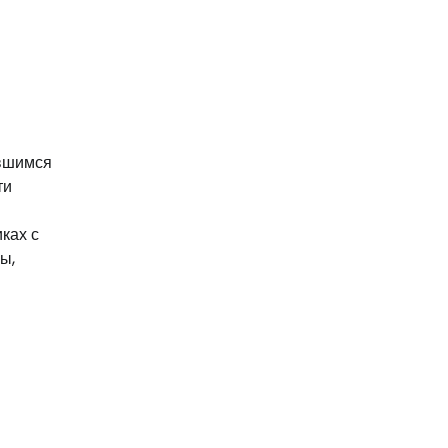
ившимся
ти
ках с
ы,