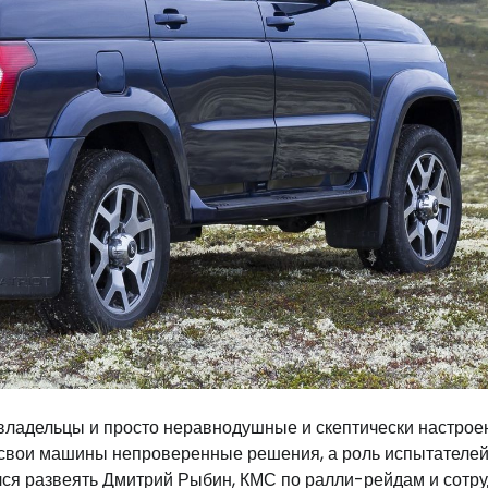
 владельцы и просто неравнодушные и скептически настро
в свои машины непроверенные решения, а роль испытателе
лся развеять Дмитрий Рыбин, КМС по ралли-рейдам и сотр