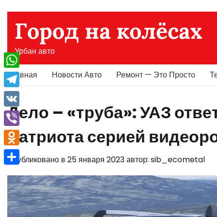
Перейти
к
Город на колёсах
содержимому
Урбан авто
Главная
Новости Авто
Ремонт — Это Просто
Т
WhatsApp
Telegram
Дело – «труба»: УАЗ отв
VK
Патриота серией видеор
Viber
Odnoklassniki
Опубликовано в
25 января 2023
автор:
sib_ecometal
Отправить