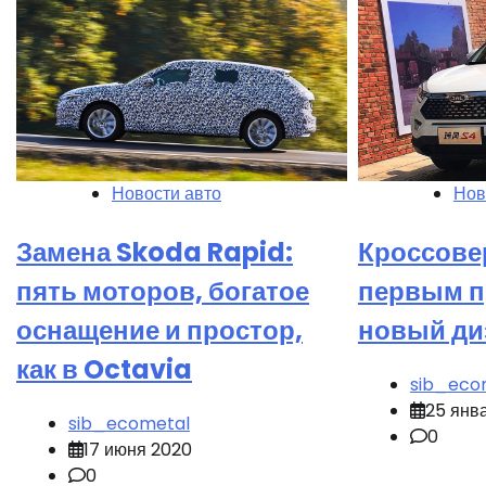
Новости авто
Нов
Замена Skoda Rapid:
Кроссове
пять моторов, богатое
первым 
оснащение и простор,
новый ди
как в Octavia
sib_eco
25 янв
sib_ecometal
0
17 июня 2020
0