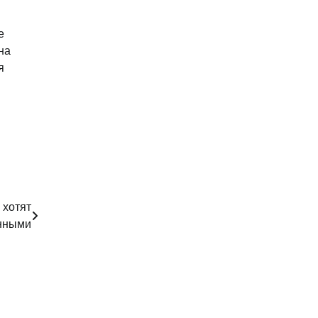
е
на
я
 хотят
онными