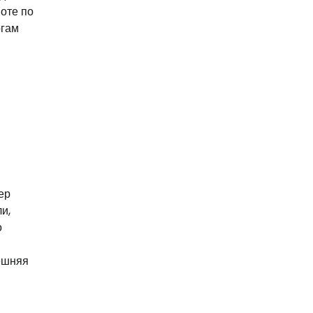
оте по
огам
ер
и,
о
нешняя