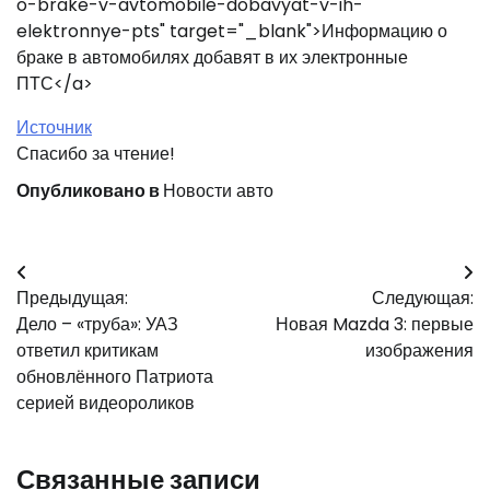
o-brake-v-avtomobile-dobavyat-v-ih-
elektronnye-pts" target="_blank">Информацию о
браке в автомобилях добавят в их электронные
ПТС</a>
Источник
Спасибо за чтение!
Опубликовано в
Новости авто
Навигация
Предыдущая:
Следующая:
по
Дело – «труба»: УАЗ
Новая Mazda 3: первые
записям
ответил критикам
изображения
обновлённого Патриота
серией видеороликов
Связанные записи