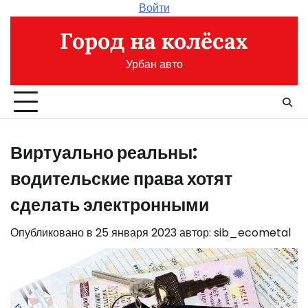
Перейти
Войти
к
Город на колёсах
содержимому
Урбан авто
Виртуально реальны:
водительские права хотят
сделать электронными
Опубликовано в
25 января 2023
автор:
sib_ecometal