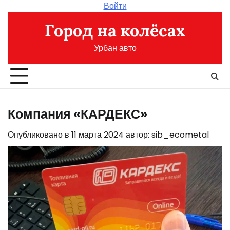
Перейти
Войти
к
Город на колёсах
содержимому
Урбан авто
Компания «КАРДЕКС»
Опубликовано в
11 марта 2024
автор:
sib_ecometal