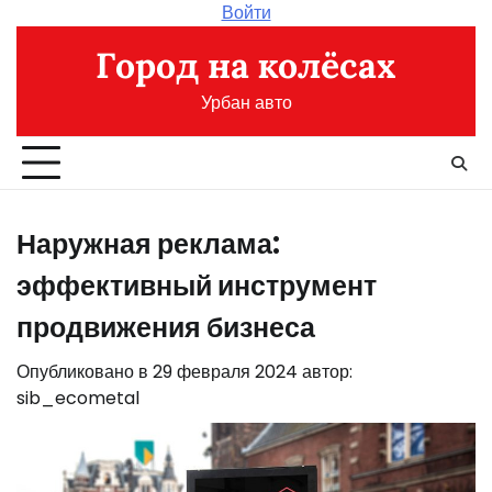
Перейти
Войти
к
Город на колёсах
содержимому
Урбан авто
Наружная реклама:
эффективный инструмент
продвижения бизнеса
Опубликовано в
29 февраля 2024
автор:
sib_ecometal