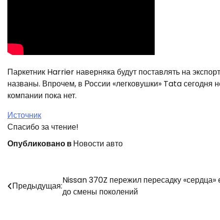
Паркетник Harrier наверняка будут поставлять на экспорт
названы. Впрочем, в России «легковушки» Tata сегодня 
компании пока нет.
Источник
Спасибо за чтение!
Опубликовано в
Новости авто
Навигация
Nissan 370Z пережил пересадку «сердца»
Предыдущая:
до смены поколений
по
записям