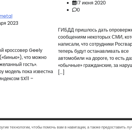
17 июня 2020
0
metal
аря 2023
ГИБДД пришлось дать опроверж
сообщениям некоторых СМИ, ко
написали, что сотрудники Росгва
ый кроссовер Geely
теперь будут останавливать все
 («бинью»), что можно
автомобили на дороге, то есть д
«желанный гость».
«обычные» гражданские, за нару
у модель пока известна
[…]
индексом SX11 –
ight © 2026
Город на колёсах
Тема News Bank от
Adore T
ругие технологии, чтобы помочь вам в навигации, а также предоставить л