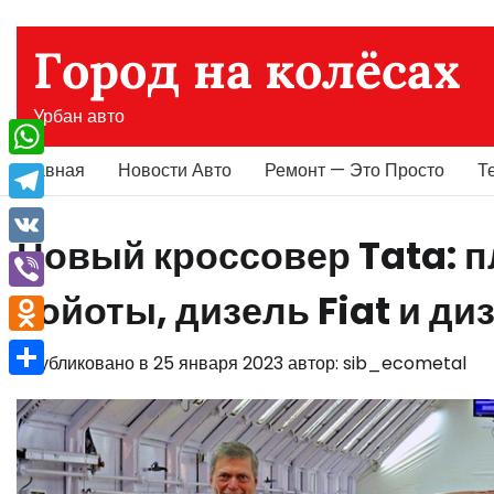
Перейти
к
Город на колёсах
содержимому
Урбан авто
Главная
Новости Авто
Ремонт — Это Просто
Т
WhatsApp
Telegram
Новый кроссовер Tata: п
VK
Тойоты, дизель Fiat и ди
Viber
Odnoklassniki
Опубликовано в
25 января 2023
автор:
sib_ecometal
Отправить