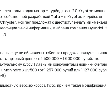
явлен только один мотор – турбодизель 2.0 Kryotec мощн
тся собственной разработкой Tata – в Kryotec индийская
t Chrysler. Harrier предложат с шестиступенчатыми «механ
о неофициальной информации, выбрана компания Hyundai. 
вод.
я цены еще не объявлены. «Живые» продажи начнутся в янв
r стартовый ценник в 1 500 000 – 1 600 000 рупий, что
 актуальному курсу. Главными конкурентами новинки считаю
, Mahindra XUV500 (от 1 257 000 рупий или 1 127 000 рубл
ей).
миместную версию кросса Tata, причем такая модификация