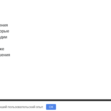
ения
торые
рдии
аже
шения
hemes
.
учший пользовательский опыт.
OK