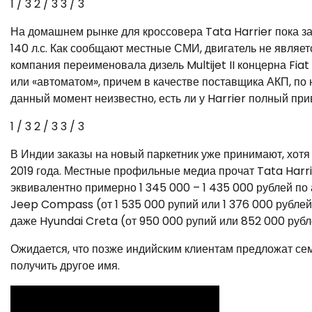
1
/ 3
2
/ 3
3
/ 3
На домашнем рынке для кроссовера Tata Harrier пока за
140 л.с. Как сообщают местные СМИ, двигатель не являе
компания переименовала дизель Multijet II концерна Fia
или «автоматом», причем в качестве поставщика АКП, п
данный момент неизвестно, есть ли у Harrier полный при
1
/ 3
2
/ 3
3
/ 3
В Индии заказы на новый паркетник уже принимают, хот
2019 года. Местные профильные медиа прочат Tata Harrie
эквивалентно примерно 1 345 000 – 1 435 000 рублей по
Jeep Compass (от 1 535 000 рупий или 1 376 000 рублей)
даже Hyundai Creta (от 950 000 рупий или 852 000 рубл
Ожидается, что позже индийским клиентам предложат се
получить другое имя.