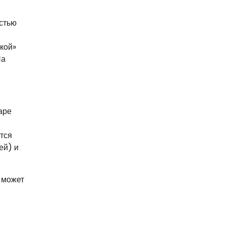
остью
икой»
На
аре
тся
ей) и
 может