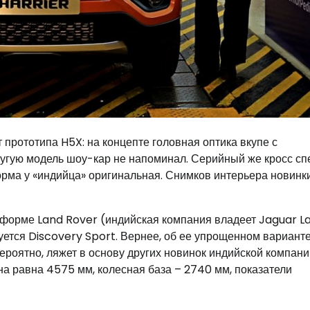
 прототипа H5X: на концепте головная оптика вкупе с
угую модель шоу-кар не напоминал. Серийный же кросс сп
орма у «индийца» оригинальная. Снимков интерьера новинк
атформе Land Rover (индийская компания владеет Jaguar L
руется Discovery Sport. Вернее, об ее упрощенном варианте
роятно, ляжет в основу других новинок индийской компани
на равна 4575 мм, колесная база – 2740 мм, показатели