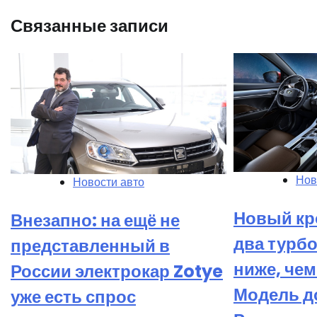
Связанные записи
Нов
Новости авто
Новый кр
Внезапно: на ещё не
два турб
представленный в
ниже, чем 
России электрокар Zotye
Модель д
уже есть спрос