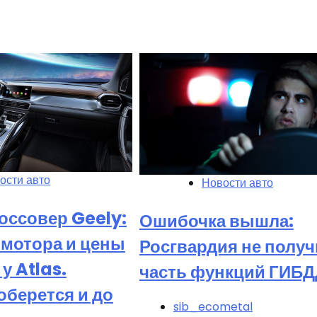
ости авто
Новости авто
оссовер Geely:
Ошибочка вышла:
омотора и цены
Росгвардия не получ
у Atlas.
часть функций ГИБД
оберется и до
sib_ecometal