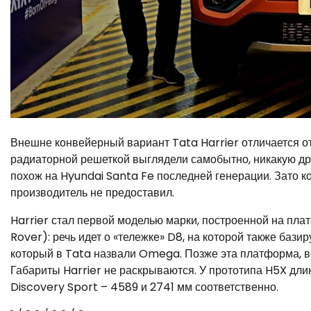
Внешне конвейерный вариант Tata Harrier отличается от
радиаторной решеткой выглядели самобытно, никакую др
похож на Hyundai Santa Fe последней генерации. Зато к
производитель не предоставил.
Harrier стал первой моделью марки, построенной на пл
Rover): речь идет о «тележке» D8, на которой также бази
который в Tata назвали Omega. Позже эта платформа, ве
Габариты Harrier не раскрываются. У прототипа H5X дли
Discovery Sport – 4589 и 2741 мм соответственно.