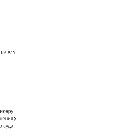
тране у
дилеру
снения
о суда