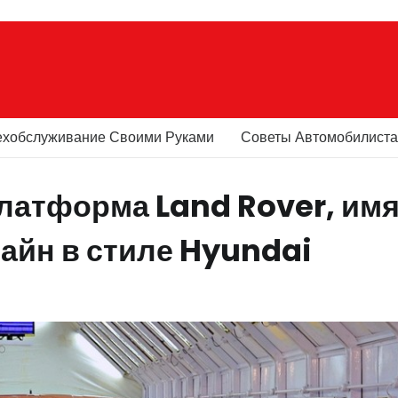
ехобслуживание Своими Руками
Советы Автомобилист
латформа Land Rover, им
зайн в стиле Hyundai