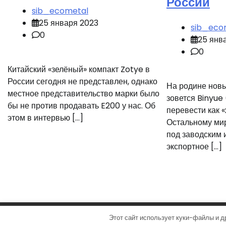
России
sib_ecometal
25 января 2023
sib_eco
0
25 янв
0
Китайский «зелёный» компакт Zotye в
России сегодня не представлен, однако
На родине нов
местное представительство марки было
зовется Binyue
бы не против продавать E200 у нас. Об
перевести как 
этом в интервью […]
Остальному мир
под заводским 
экспортное […]
Copyr
Этот сайт использует куки-файлы и д