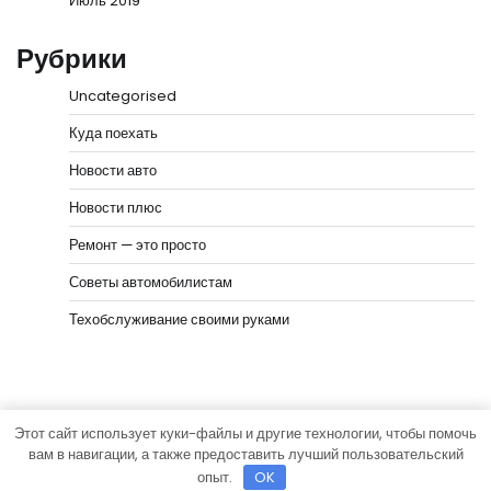
Июль 2019
Рубрики
Uncategorised
Куда поехать
Новости авто
Новости плюс
Ремонт — это просто
Советы автомобилистам
Техобслуживание своими руками
Этот сайт использует куки-файлы и другие технологии, чтобы помочь
Copyright © 2026
Город на колёсах
Тема News Bank
вам в навигации, а также предоставить лучший пользовательский
от
Adore Themes
.
опыт.
OK