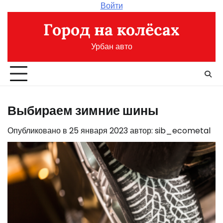
Перейти
Войти
к
Город на колёсах
содержимому
Урбан авто
Выбираем зимние шины
Опубликовано в
25 января 2023
автор:
sib_ecometal