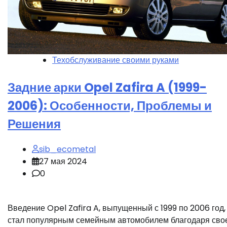
Техобслуживание своими руками
Задние арки Opel Zafira A (1999-
2006): Особенности, Проблемы и
Решения
sib_ecometal
27 мая 2024
0
Введение Opel Zafira A, выпущенный с 1999 по 2006 год,
стал популярным семейным автомобилем благодаря сво