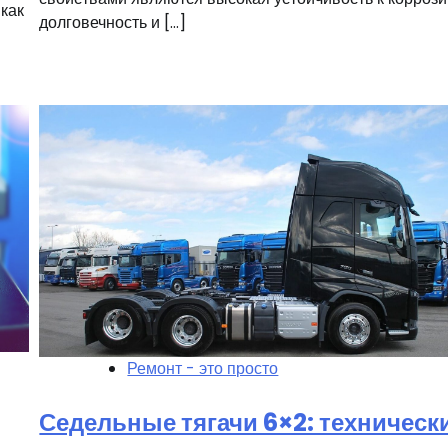
как
долговечность и […]
Ремонт - это просто
Седельные тягачи 6×2: техническ