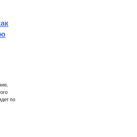
как
ию
ние,
ного
идет по