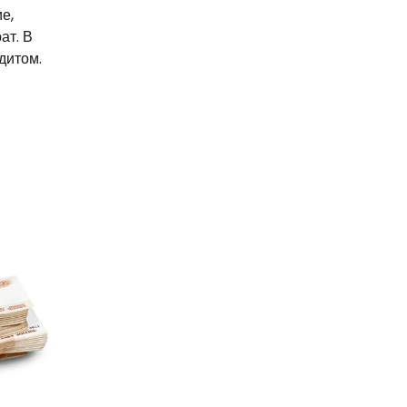
е,
ат. В
дитом.